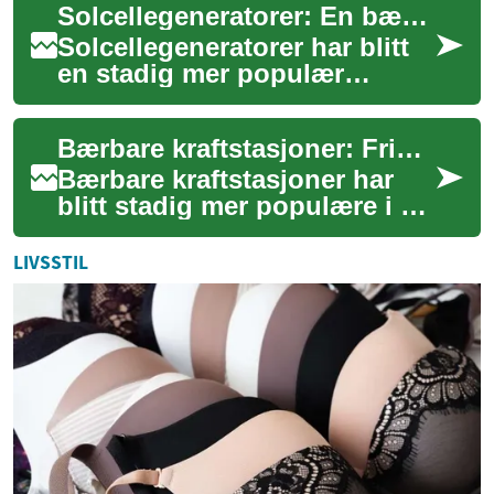
Solcellegeneratorer: En bærekraftig energiløsning for hytter og boliger
innov...
Solcellegeneratorer har blitt
en stadig mer populær
energiløsning for både hytter
og boliger i Norge. Denne
Bærbare kraftstasjoner: Frihet og energi på farten
innovativ...
Bærbare kraftstasjoner har
blitt stadig mer populære i de
senere årene, og det er ikke
uten grunn. Disse kompakte
LIVSSTIL
enh...