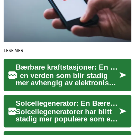
LESE MER
Bærbare kraftstasjoner: En revolusjon i portabel energi
I en verden som blir stadig
mer avhengig av elektroniske
enheter, har behovet for
pålitelig og bærbar strøm økt
Solcellegenerator: En Bærekraftig Løsning for Bærbar Strøm
drama...
Solcellegeneratorer har blitt
stadig mer populære som en
bærekraftig og pålitelig kilde
til bærbar strøm. Disse