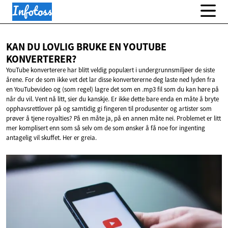
KAN DU LOVLIG BRUKE EN
YOUTUBE
KONVERTERER?
YouTube konverterere har blitt veldig populært i undergrunnsmiljøer de siste
årene. For de som ikke vet det lar disse konvertererne deg laste ned lyden fra
en YouTubevideo og (som regel) lagre det som en .mp3 fil som du kan høre på
når du vil. Vent nå litt, sier du kanskje. Er ikke dette bare enda en måte å bryte
opphavsrettlover på og samtidig gi fingeren til produsenter og artister som
prøver å tjene royalties? På en måte ja, på en annen måte nei. Problemet er litt
mer komplisert enn som så selv om de som ønsker å få noe for ingenting
antagelig vil skuffet. Her er greia.