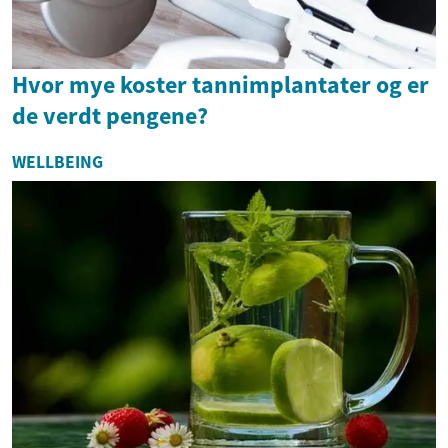
Hvor mye koster tannimplantater og er
de verdt pengene?
WELLBEING