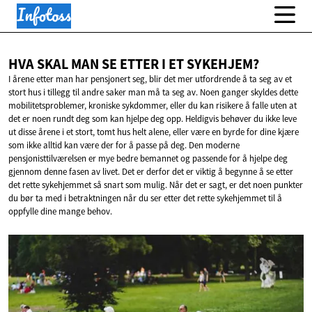
HVA SKAL MAN SE ETTER I
ET SYKEHJEM?
I årene etter man har pensjonert seg, blir det mer utfordrende å ta seg av et
stort hus i tillegg til andre saker man må ta seg av. Noen ganger skyldes dette
mobilitetsproblemer, kroniske sykdommer, eller du kan risikere å falle uten at
det er noen rundt deg som kan hjelpe deg opp. Heldigvis behøver du ikke leve
ut disse årene i et stort, tomt hus helt alene, eller være en byrde for dine kjære
som ikke alltid kan være der for å passe på deg. Den moderne
pensjonisttilværelsen er mye bedre bemannet og passende for å hjelpe deg
gjennom denne fasen av livet. Det er derfor det er viktig å begynne å se etter
det rette sykehjemmet så snart som mulig. Når det er sagt, er det noen punkter
du bør ta med i betraktningen når du ser etter det rette sykehjemmet til å
oppfylle dine mange behov.