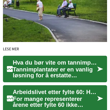
LESE MER
Hva du bør vite om tannimplantater
Tannimplantater er en vanlig
løsning for å erstatte
manglende tenner og
gjenskape funksjon og
Arbeidslivet etter fylte 60: Hva er mulig?
estetikk i munnen. En i...
For mange representerer
årene etter fylte 60 ikke