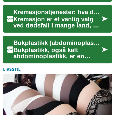
slutten på en karriere, men
heller en ny fase med
Kremasjonstjenester: hva de omfatter og hva du bør vite
spennende mulighe...
Kremasjon er et vanlig valg
ved dødsfall i mange land, og
tilbudet av
kremasjonstjenester har
Bukplastikk (abdominoplastikk): hva en operasjon innebærer
utviklet seg betydelig ...
Bukplastikk, også kalt
abdominoplastikk, er en
kirurgisk prosedyre som
fjerner overflødig hud og
LIVSSTIL
strammer magemuskula...