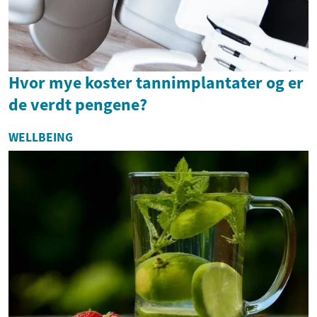
Hvor mye koster tannimplantater og er
de verdt pengene?
WELLBEING