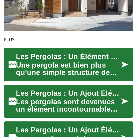
PLUS
Les Pergolas : Un Élément Élégant pour Votre Espace Extérieur
Une pergola est bien plus
qu'une simple structure de
jardin. C'est un ajout élégant
et fonctionnel qui peut
Les Pergolas : Un Ajout Élégant et Fonctionnel à Votre Espace Extérieur
transform...
Les pergolas sont devenues
un élément incontournable
pour ceux qui cherchent à
améliorer leur espace
Les Pergolas : Un Ajout Élégant à Votre Espace Extérieur
extérieur. Allia...