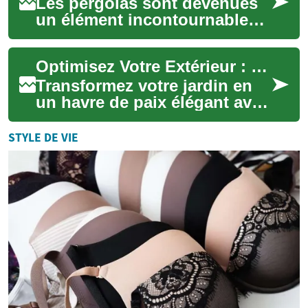
Les pergolas sont devenues
un élément incontournable
pour ceux qui cherchent à
embellir leur jardin ou leur
Optimisez Votre Extérieur : L'Art des Gazebos et Pavillons
terrasse....
Transformez votre jardin en
un havre de paix élégant avec
des gazebos et pavillons. Ces
structures polyvalentes
STYLE DE VIE
offre...