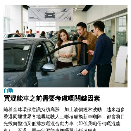
自動
買混能車之前需要考慮嘅關鍵因素
隨着全球環保意識持續高漲，加上油價經常波動，越來越多
香港同埋世界各地嘅駕駛人士喺考慮換新車嗰陣，都會將目
光投向慳油又低排放嘅混合動力車（即係我哋俗稱嘅混能
車）。不過，買一部混能車並唔單止係考慮車...