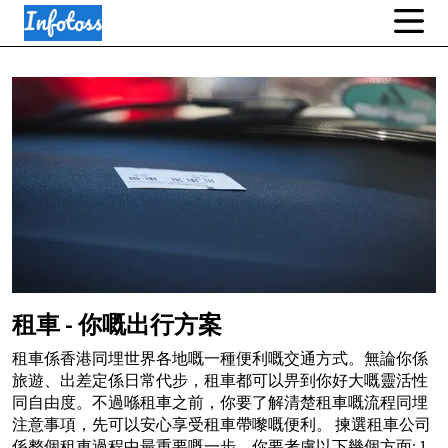
租車 - 你嘅出行方案
租車係香港同埋世界各地嘅一種便利嘅交通方式。無論你係
旅遊、出差定係日常代步，租車都可以畀到你好大嘅靈活性
同自由度。不過喺租車之前，你要了解清楚租車嘅流程同埋
注意事項，先可以安心享受租車帶嚟嘅便利。 揀選租車公司
係整個租車過程中最重要嘅一步。你要考慮以下幾個方面: 1.