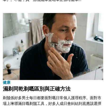
健康
濕剃同乾剃嘅區別與正確方法
剃鬚係好多男士每日都要面對嘅日常個人護理程序。面對市
場上琳瑯滿目嘅剃鬚工具，好多人成日會糾結到底應該選擇