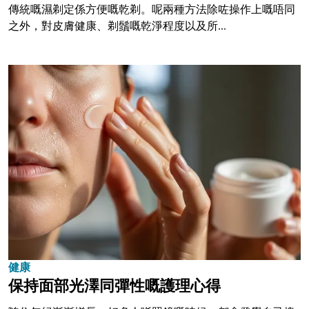
傳統嘅濕剃定係方便嘅乾剃。呢兩種方法除咗操作上嘅唔同
之外，對皮膚健康、剃鬚嘅乾淨程度以及所...
健康
保持面部光澤同彈性嘅護理心得