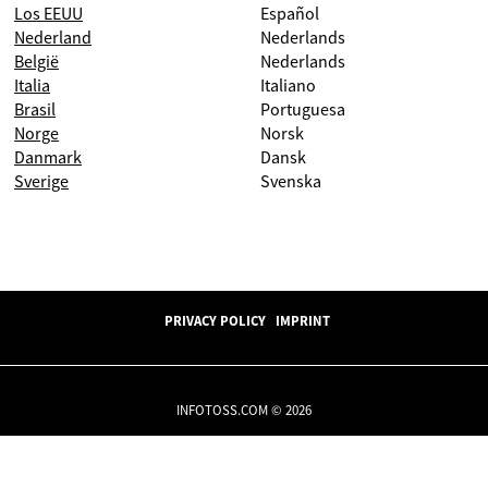
Los EEUU
Español
Nederland
Nederlands
België
Nederlands
Italia
Italiano
Brasil
Portuguesa
Norge
Norsk
Danmark
Dansk
Sverige
Svenska
PRIVACY POLICY
IMPRINT
INFOTOSS.COM © 2026