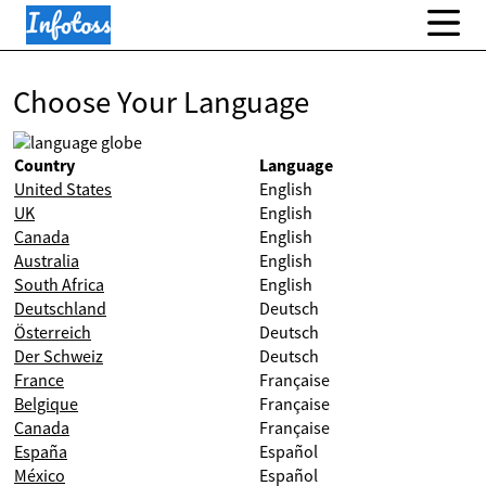
Choose Your Language
Country
Language
United States
English
UK
English
Canada
English
Australia
English
South Africa
English
Deutschland
Deutsch
Österreich
Deutsch
Der Schweiz
Deutsch
France
Française
Belgique
Française
Canada
Française
España
Español
México
Español