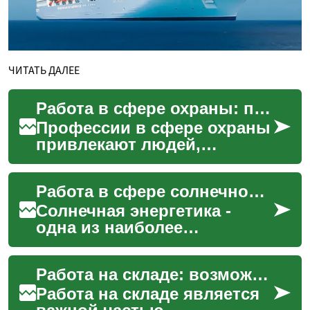
ЧИТАТЬ ДАЛЕЕ
Работа в сфере охраны: профессии и требования
Профессии в сфере охраны
привлекают людей,
которые ищут стабильную
занятость и готовность
Работа в сфере солнечной энергетики: перспективы в Швеции
нести ответственность за
бе...
Солнечная энергетика -
одна из наиболее
быстрорастущих отраслей
возобновляемой
Работа на складе: возможности и перспективы в Германии
энергетики во всем мире. В
Швеции, стр...
Работа на складе является