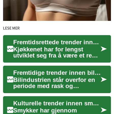
LESE MER
Fremtidsrettede trender innen kjøkkenutforming
Kjøkkenet har for lengst
utviklet seg fra å være et rent
funksjonelt rom til å bli
hjertet i ethvert hjem, et
Fremtidige trender innen bilindustrien
sentral...
Bilindustrien står overfor en
periode med rask og
omfattende endring, drevet av
teknologisk utvikling,
Kulturelle trender innen smykker
skiftende forb...
Smykker har gjennom