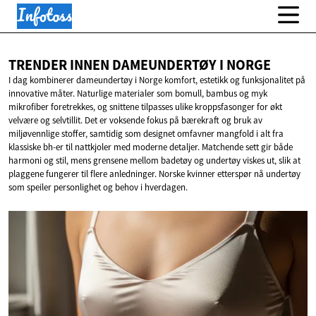
TRENDER INNEN DAMEUNDERTØY
I NORGE
I dag kombinerer dameundertøy i Norge komfort, estetikk og funksjonalitet på
innovative måter. Naturlige materialer som bomull, bambus og myk
mikrofiber foretrekkes, og snittene tilpasses ulike kroppsfasonger for økt
velvære og selvtillit. Det er voksende fokus på bærekraft og bruk av
miljøvennlige stoffer, samtidig som designet omfavner mangfold i alt fra
klassiske bh-er til nattkjoler med moderne detaljer. Matchende sett gir både
harmoni og stil, mens grensene mellom badetøy og undertøy viskes ut, slik at
plaggene fungerer til flere anledninger. Norske kvinner etterspør nå undertøy
som speiler personlighet og behov i hverdagen.