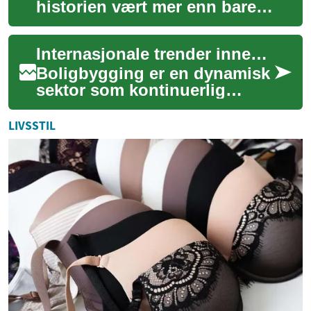
historien vært mer enn bare
dekorative gjenstander; de er
bærere av kulturell identitet,
Internasjonale trender innen boligbygging
status, ...
Boligbygging er en dynamisk
sektor som kontinuerlig
tilpasser seg nye behov,
teknologiske fremskritt og
LIVSSTIL
miljøhensyn. ...