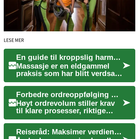
LESE MER
En guide til kroppslig harmoni
Massasje er en eldgammel
praksis som har blitt verdsatt
i årtusener for sine mange
fordeler for både kropp og
Forbedre ordreoppfølging og leveringstid ved høyt ordrevolum
sinn. F...
Høyt ordrevolum stiller krav
til klare prosesser, riktige
verktøy og samarbeid mellom
sourcing, procurement og
Reiseråd: Maksimer verdien av din neste tur
logist...