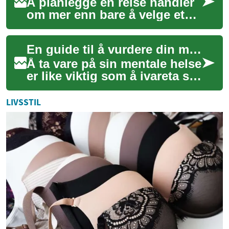
Å planlegge en reise handler
om mer enn bare å velge et
reisemål; det handler om å
skape minneverdige
En guide til å vurdere din mentale form
opplevelser sam...
Å ta vare på sin mentale helse
er like viktig som å ivareta sin
fysiske helse. I en travel
hverdag kan det imidlertid...
LIVSSTIL