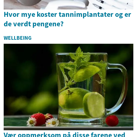
Hvor mye koster tannimplantater og er
de verdt pengene?
WELLBEING
Vær oppmerksom på disse farene ved