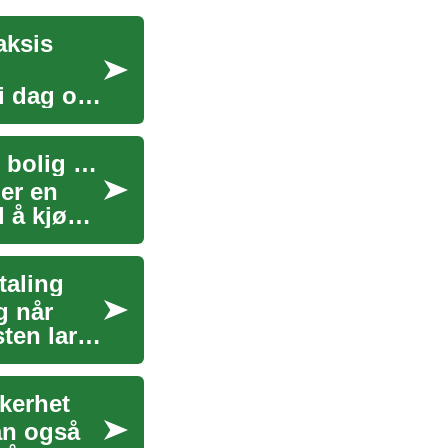
aksis
i dag og
Kjøp gjennom leieordning: Hvordan rent-to-own bolig fungerer
der en
l å kjøpe
taling
g når
ten lar
kkerhet
kan også