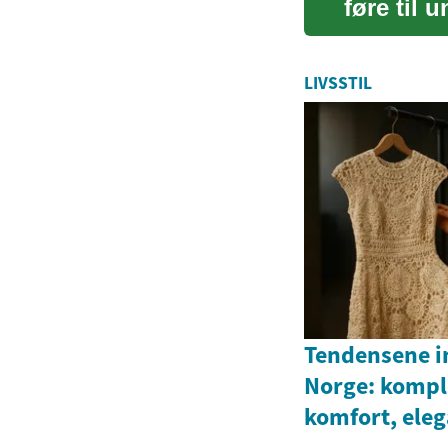
føre til 
renter...
LIVSSTIL
Tendensene i
Norge: komple
komfort, ele