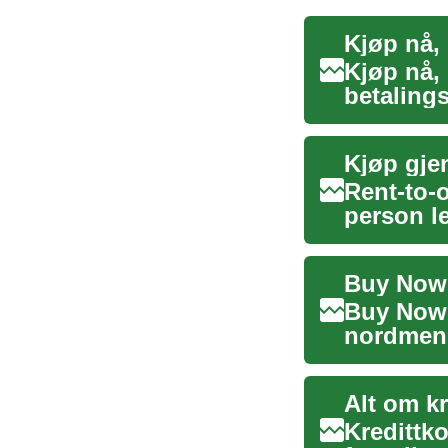
Kjøp nå, 
Kjøp nå, 
betaling
utsette he
Rent-to-o
person le
d...
Buy Now 
Buy Now P
nordmenn 
deg kj...
Alt om kr
Kredittko