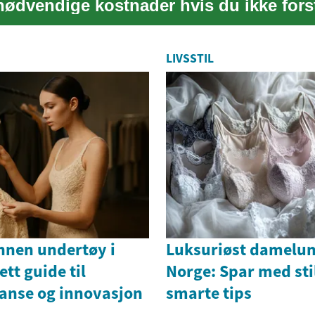
unødvendige kostnader hvis du ikke fors
LIVSSTIL
nnen undertøy i
Luksuriøst damelun
tt guide til
Norge: Spar med sti
ganse og innovasjon
smarte tips