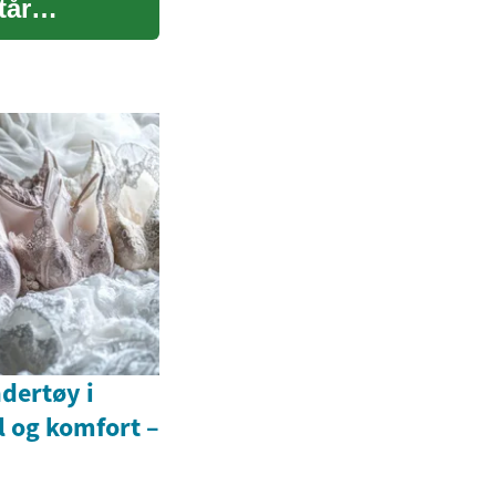
tår
dertøy i
l og komfort –