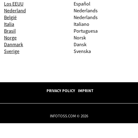
Los EEUU
Español
Nederland
Nederlands
België
Nederlands
Italia
Italiano
Brasil
Portuguesa
Norge
Norsk
Danmark
Dansk
Sverige
Svenska
PRIVACY POLICY
IMPRINT
INFOTOSS.COM © 2026