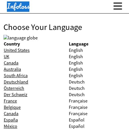
Choose Your Language
Country
Language
United States
English
UK
English
Canada
English
Australia
English
South Africa
English
Deutschland
Deutsch
Österreich
Deutsch
Der Schweiz
Deutsch
France
Française
Belgique
Française
Canada
Française
España
Español
México
Español