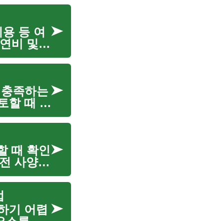
비용 등 여
 연비 및
구매
 충족하는
토할 때 주
vehicle)
할 때 확인
전 사양,
제 선택이
법
하기 어렵