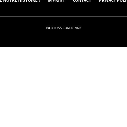
 NOTRE HISTOIRE !
IMPRINT
CONTACT
PRIVACY POLI
INFOTOSS.COM © 2026