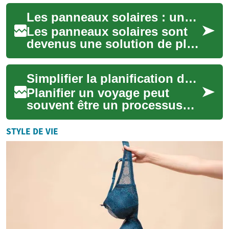
nombreux aspects de notre
Les panneaux solaires : une solution écologique pour votre jardin et votre maison
iden...
Les panneaux solaires sont
devenus une solution de plus
en plus populaire pour les
propriétaires soucieux de
Simplifier la planification de votre voyage
l'enviro...
Planifier un voyage peut
souvent être un processus
complexe, impliquant la
coordination de nombreux
STYLE DE VIE
détails, dont l'u...