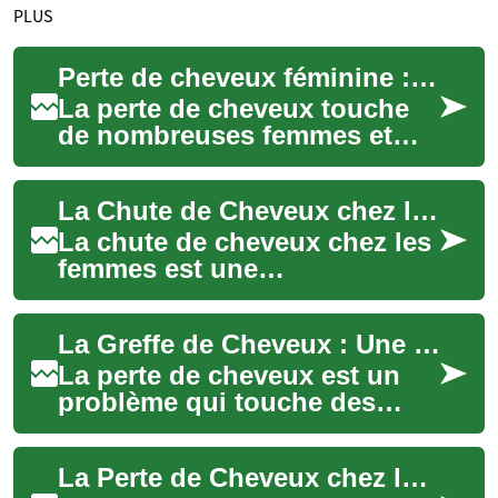
PLUS
Perte de cheveux féminine : causes, remèdes et solutions
La perte de cheveux touche
de nombreuses femmes et
peut résulter d'un
déséquilibre hormonal, d'une
La Chute de Cheveux chez les Femmes : Causes, Remèdes Naturels et Traitements Efficaces
carence nutritionn...
La chute de cheveux chez les
femmes est une
préoccupation majeure qui
affecte de nombreuses
La Greffe de Cheveux : Une Solution Permanente pour la Perte de Cheveux
personnes à différents st...
La perte de cheveux est un
problème qui touche des
millions de personnes dans
le monde, affectant leur
La Perte de Cheveux chez les Femmes : Causes, Traitements et Solutions Naturelles
confiance en s...