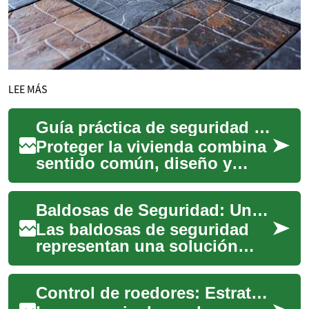
LEE MÁS
Guía práctica de seguridad del hogar y sistemas modernos
Proteger la vivienda combina
sentido común, diseño y
herramientas tecnológicas.
La seguridad del hogar no
Baldosas de Seguridad: Una Guía Completa sobre Losetas de Goma para la Cocina
solo reduce...
Las baldosas de seguridad
representan una solución
innovadora y práctica para
mejorar la seguridad en
Control de roedores: Estrategias efectivas para su hogar
espacios propen...