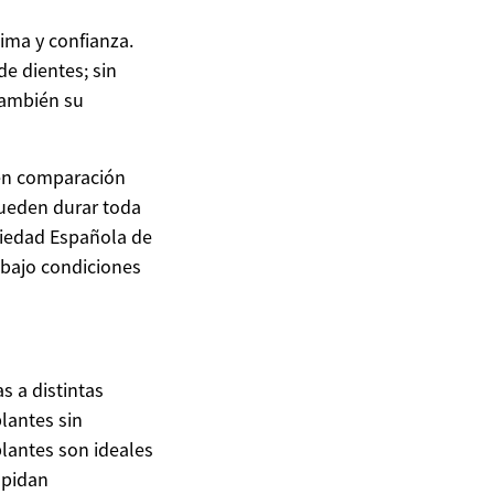
ima y confianza.
e dientes; sin
también su
en comparación
pueden durar toda
ciedad Española de
 bajo condiciones
s a distintas
lantes sin
plantes son ideales
mpidan