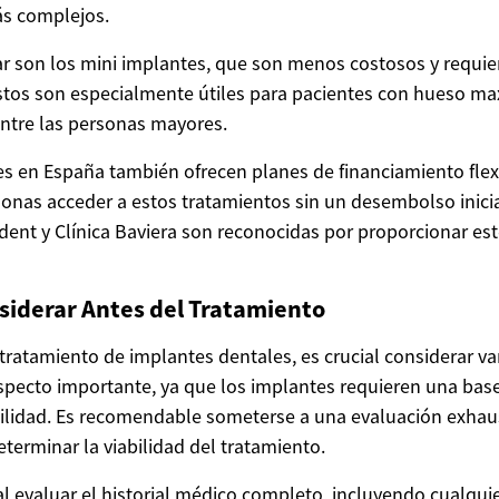
s complejos.
ar son los mini implantes, que son menos costosos y requ
stos son especialmente útiles para pacientes con hueso max
ntre las personas mayores.
les en España también ofrecen planes de financiamiento flex
onas acceder a estos tratamientos sin un desembolso inicial 
ldent y Clínica Baviera son reconocidas por proporcionar es
siderar Antes del Tratamiento
 tratamiento de implantes dentales, es crucial considerar var
specto importante, ya que los implantes requieren una base
bilidad. Es recomendable someterse a una evaluación exhau
eterminar la viabilidad del tratamiento.
l evaluar el historial médico completo, incluyendo cualqui