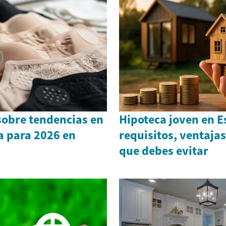
sobre tendencias en
Hipoteca joven en 
a para 2026 en
requisitos, ventajas
que debes evitar