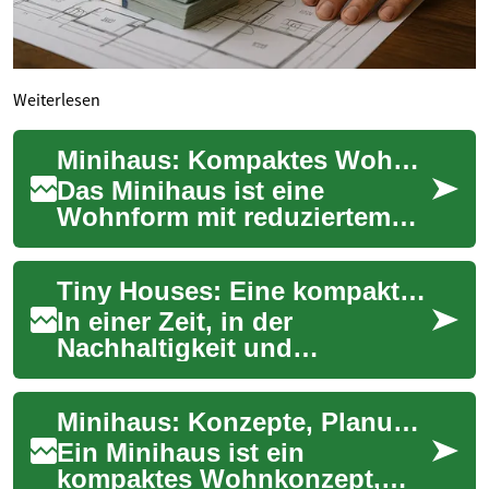
Weiterlesen
Minihaus: Kompaktes Wohnen und nachhaltiger Bau
Das Minihaus ist eine
Wohnform mit reduziertem
Platzbedarf, die in den letzten
Jahren an Interesse
Tiny Houses: Eine kompakte Lösung für modernes Wohnen
gewonnen hat. Klei...
In einer Zeit, in der
Nachhaltigkeit und
Minimalismus immer
wichtiger werden, gewinnen
Minihaus: Konzepte, Planung und nachhaltiges Wohnen
Tiny Houses zunehmend an
Popul...
Ein Minihaus ist ein
kompaktes Wohnkonzept,