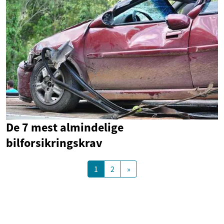
De 7 mest almindelige
bilforsikringskrav
1
2
»