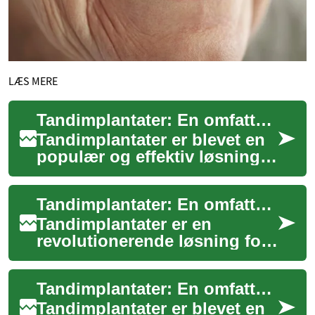
LÆS MERE
Tandimplantater: En omfattende guide til erstatning af manglende tænder
Tandimplantater er blevet en
populær og effektiv løsning
for mange mennesker, der
mangler en eller flere tænder.
Tandimplantater: En omfattende guide til din tandsundhed
Denn...
Tandimplantater er en
revolutionerende løsning for
personer, der har mistet en
eller flere tænder. Denne
Tandimplantater: En omfattende guide til forbedret mundtlig sundhed
innovative t...
Tandimplantater er blevet en