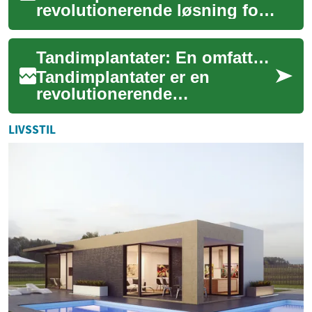
revolutionerende løsning for
personer, der har mistet en
eller flere tænder. Disse
Tandimplantater: En omfattende guide til tandbehandling
kunst...
Tandimplantater er en
revolutionerende
tandbehandling, der har
ændret måden, vi håndterer
LIVSSTIL
tandtab på. Denne
avancered...