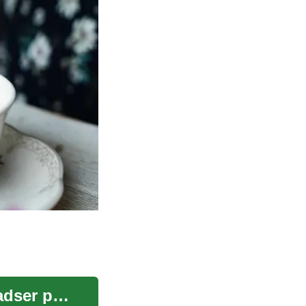
Ruteplanlægning og parkering: finde egnede pladser på internationale rejser