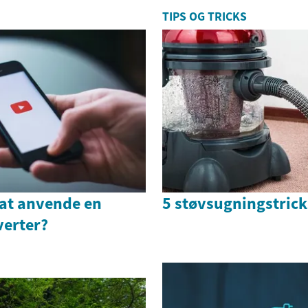
TIPS OG TRICKS
t at anvende en
5 støvsugningstrick
erter?