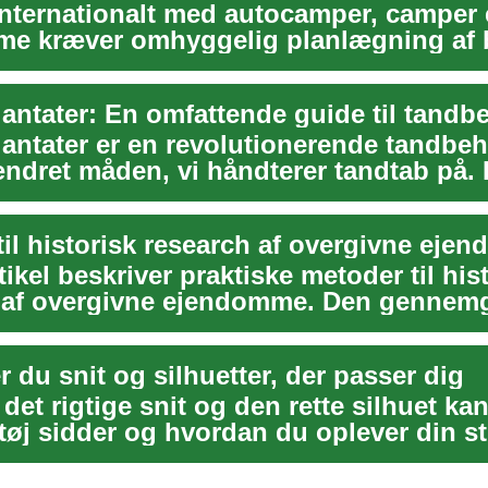
internationalt med autocamper, camper e
e kræver omhyggelig planlægning af 
in...
antater: En omfattende guide til tandb
antater er en revolutionerende tandbeh
ændret måden, vi håndterer tandtab på.
...
til historisk research af overgivne eje
ikel beskriver praktiske metoder til his
 af overgivne ejendomme. Den gennem
okume...
 du snit og silhuetter, der passer dig
det rigtige snit og den rette silhuet ka
tøj sidder og hvordan du oplever din st