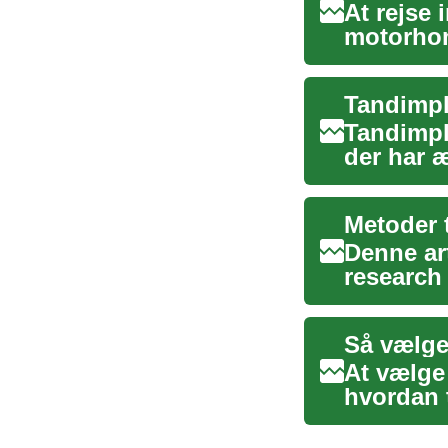
At rejse 
motorhom
og parker
Tandimpl
Tandimpl
der har 
avancered
Metoder 
Denne art
research
kilder, d
Så vælger
At vælge 
hvordan 
gu...