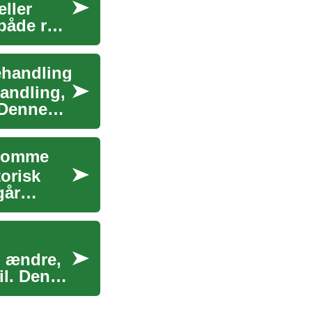
ller
både rute
ehandling
andling,
 Denne
ndomme
torisk
går
n ændre,
il. Denne