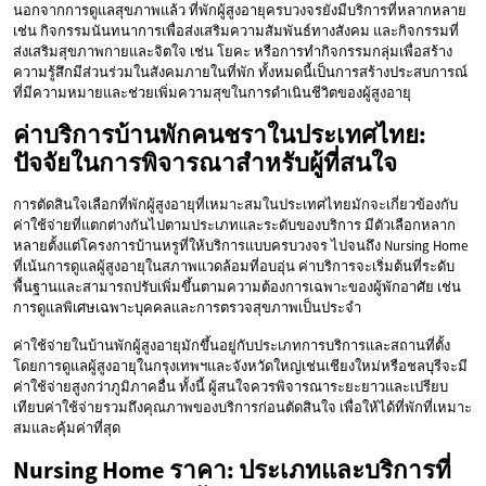
นอกจากการดูแลสุขภาพแล้ว ที่พักผู้สูงอายุครบวงจรยังมีบริการที่หลากหลาย
เช่น กิจกรรมนันทนาการเพื่อส่งเสริมความสัมพันธ์ทางสังคม และกิจกรรมที่
ส่งเสริมสุขภาพกายและจิตใจ เช่น โยคะ หรือการทำกิจกรรมกลุ่มเพื่อสร้าง
ความรู้สึกมีส่วนร่วมในสังคมภายในที่พัก ทั้งหมดนี้เป็นการสร้างประสบการณ์
ที่มีความหมายและช่วยเพิ่มความสุขในการดำเนินชีวิตของผู้สูงอายุ
ค่าบริการบ้านพักคนชราในประเทศไทย:
ปัจจัยในการพิจารณาสำหรับผู้ที่สนใจ
การตัดสินใจเลือกที่พักผู้สูงอายุที่เหมาะสมในประเทศไทยมักจะเกี่ยวข้องกับ
ค่าใช้จ่ายที่แตกต่างกันไปตามประเภทและระดับของบริการ มีตัวเลือกหลาก
หลายตั้งแต่โครงการบ้านหรูที่ให้บริการแบบครบวงจร ไปจนถึง Nursing Home
ที่เน้นการดูแลผู้สูงอายุในสภาพแวดล้อมที่อบอุ่น ค่าบริการจะเริ่มต้นที่ระดับ
พื้นฐานและสามารถปรับเพิ่มขึ้นตามความต้องการเฉพาะของผู้พักอาศัย เช่น
การดูแลพิเศษเฉพาะบุคคลและการตรวจสุขภาพเป็นประจำ
ค่าใช้จ่ายในบ้านพักผู้สูงอายุมักขึ้นอยู่กับประเภทการบริการและสถานที่ตั้ง
โดยการดูแลผู้สูงอายุในกรุงเทพฯและจังหวัดใหญ่เช่นเชียงใหม่หรือชลบุรีจะมี
ค่าใช้จ่ายสูงกว่าภูมิภาคอื่น ทั้งนี้ ผู้สนใจควรพิจารณาระยะยาวและเปรียบ
เทียบค่าใช้จ่ายรวมถึงคุณภาพของบริการก่อนตัดสินใจ เพื่อให้ได้ที่พักที่เหมาะ
สมและคุ้มค่าที่สุด
Nursing Home ราคา: ประเภทและบริการที่