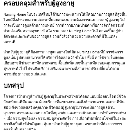
ครอบคลุมสำหรับผู้สูงอายุ
Nursing Home ในประเทศไทยได้รับการพัฒนามาให้มีคุณภาพการดูแลที่สูงขึ้น
โดยมีสิ่งอำนวยความสะดวกที่ตอบสนองความต้องการเฉพาะของผู้สูงอายุ ไม่
ว่าจะเป็นการดูแลด้านการแพทย์ การทำกายภาพบำบัด หรือการจัดกิจกรรมที่
ช่วยส่งเสริมความสุขทางจิตใจ ราคาของ Nursing Home ในไทยจะขึ้นอยู่กับ
ลักษณะและระดับของการดูแล รวมถึงสิ่งอำนวยความสะดวกที่มีในแต่ละ
สถานที่
สำหรับผู้สูงอายุที่ต้องการการดูแลอย่างใกล้ชิด Nursing Home ที่มีการจัดการ
ดูแลเต็มรูปแบบสามารถให้บริการได้ตลอด 24 ชั่วโมง ทั้งนี้ ค่าใช้จ่ายในแต่ละ
เดือนอาจมีช่วงราคาที่หลากหลาย ตั้งแต่แพ็คเกจพื้นฐานที่ครอบคลุมการดูแล
สุขภาพทั่วไป ไปจนถึงบริการเสริมเฉพาะทางที่สามารถปรับเปลี่ยนได้ตาม
ความต้องการของแต่ละคน
บทสรุป
โครงการบ้านหรูสำหรับผู้สูงอายุในประเทศไทยได้ออกแบบเพื่อตอบโจทย์ชีวิต
วัยเกษียณที่มีคุณภาพ ด้วยบริการที่ครบวงจรและสิ่งอำนวยความสะดวกที่ทัน
สมัย ซึ่งช่วยส่งเสริมคุณภาพชีวิตของผู้สูงอายุไม่ว่าจะเป็นการดูแลด้าน
สุขภาพ ความสะดวกสบายในที่อยู่อาศัย และการสนับสนุนการทำกิจกรรมต่าง
ๆ เพื่อความสุขใจและความสมดุลทางจิตใจ การเลือกที่พักที่ตอบโจทย์ในระยะ
ยาวจึงเป็นสิ่งที่สำคัญและคุ้มค่าสำหรับผู้สูงอายุและครอบครัวที่ต้องการการ
ดูแลในบั้นปลายชีวิต