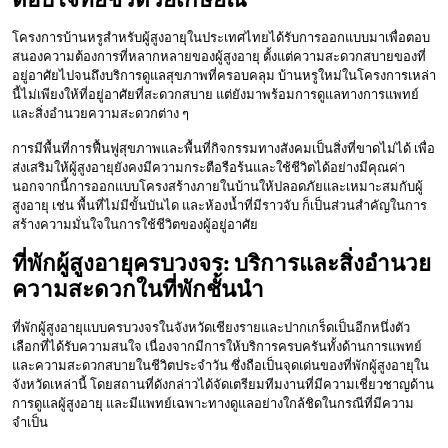
โครงการบ้านหรูสำหรับผู้สูงอายุในประเทศไทยได้รับการออกแบบมาเพื่อตอบ
สนองความต้องการที่หลากหลายของผู้สูงอายุ ตั้งแต่ความสะดวกสบายของที่
อยู่อาศัยไปจนถึงบริการดูแลสุขภาพที่ครอบคลุม บ้านหรูใหม่ในโครงการเหล่า
นี้ไม่เพียงให้ที่อยู่อาศัยที่สะดวกสบาย แต่ยังมาพร้อมการดูแลทางการแพทย์
และสิ่งอำนวยความสะดวกต่าง ๆ
การมีพื้นที่การฟื้นฟูสุขภาพและพื้นที่กิจกรรมทางสังคมเป็นสิ่งที่ขาดไม่ได้ เพื่อ
ส่งเสริมให้ผู้สูงอายุยังคงมีความกระตือรือร้นและใช้ชีวิตได้อย่างมีคุณค่า
นอกจากนี้การออกแบบโครงสร้างภายในบ้านให้ปลอดภัยและเหมาะสมกับผู้
สูงอายุ เช่น พื้นที่ไม่มีขั้นบันได และห้องน้ำที่มีราวจับ ก็เป็นส่วนสำคัญในการ
สร้างความมั่นใจในการใช้ชีวิตของผู้อยู่อาศัย
ที่พักผู้สูงอายุครบวงจร: บริการและสิ่งอำนวย
ความสะดวกในที่พักชั้นนำ
ที่พักผู้สูงอายุแบบครบวงจรในจังหวัดเชียงรายและปากเกร็ดเป็นอีกหนึ่งตัว
เลือกที่ได้รับความสนใจ เนื่องจากมีการให้บริการครบครันทั้งด้านการแพทย์
และความสะดวกสบายในชีวิตประจำวัน ซึ่งถือเป็นจุดเด่นของที่พักผู้สูงอายุใน
จังหวัดเหล่านี้ โดยสถานที่ดังกล่าวได้จัดเตรียมทีมงานที่มีความเชี่ยวชาญด้าน
การดูแลผู้สูงอายุ และมีแพทย์เฉพาะทางดูแลอย่างใกล้ชิดในกรณีที่มีความ
จำเป็น