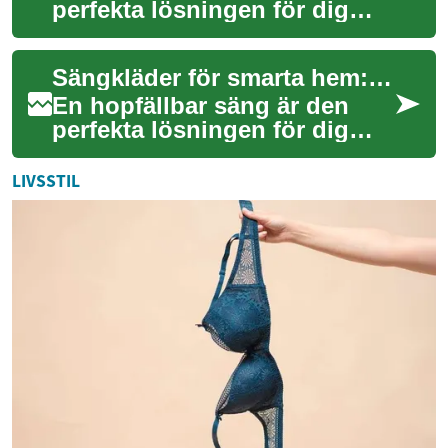
perfekta lösningen för dig
som vill maximera utrymmet i
ditt hem. Dessa innovativa
Sängkläder för smarta hem: En guide till hopfällbara sängar
möbler har u...
En hopfällbar säng är den
perfekta lösningen för dig
som vill maximera utrymmet i
ditt hem. Dessa innovativa
LIVSSTIL
möbler h...