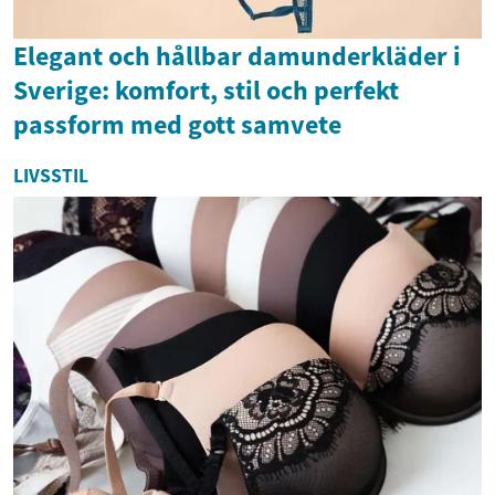
Elegant och hållbar damunderkläder i
Sverige: komfort, stil och perfekt
passform med gott samvete
LIVSSTIL