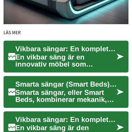
LÄS MER
Vikbara sängar: En komplett guide till praktiska sovlösningar
En vikbar säng är en
innovativ möbel som
kombinerar funktionalitet
med utrymmesbesparande
Smarta sängar (Smart Beds) för utrymmesbesparing i hem
design. Dessa mångsidiga
sä...
Smarta sängar, eller Smart
Beds, kombinerar mekanik,
elektronik och genomtänkt
design för att förbättra
Vikbara sängar: En komplett guide till smarta sovlösningar
sömnkomfort o...
En vikbar säng är den