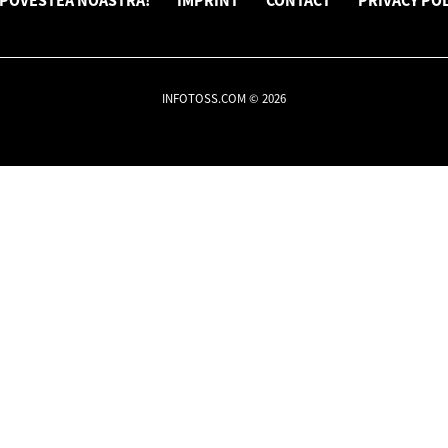
POVESTEA NOASTRĂ!
IMPRINT
CONTACT
PRIVACY POL
INFOTOSS.COM © 2026