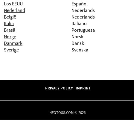
Los EEUU
Español
Nederland
Nederlands
België
Nederlands
Italia
Italiano
Brasil
Portuguesa
Norge
Norsk
Danmark
Dansk
Sverige
Svenska
PRIVACY POLICY
IMPRINT
INFOTOSS.COM © 2026