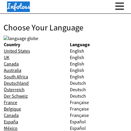
Choose Your Language
Country
Language
United States
English
UK
English
Canada
English
Australia
English
South Africa
English
Deutschland
Deutsch
Österreich
Deutsch
Der Schweiz
Deutsch
France
Française
Belgique
Française
Canada
Française
España
Español
México
Español