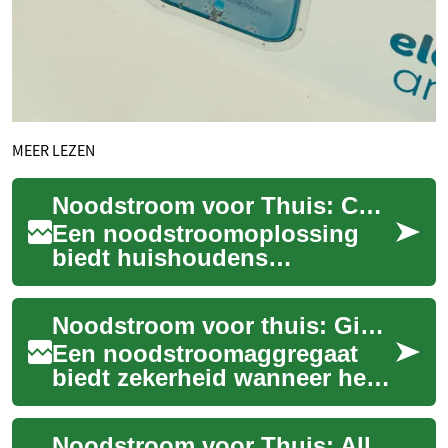
MEER LEZEN
Noodstroom voor Thuis: Complete Gids voor Energiezekerheid
Een noodstroomoplossing
biedt huishoudens
betrouwbare back-upstroom
tijdens netwerkstoringen.
Noodstroom voor thuis: Gids voor energiezekerheid
Deze gids legt uit hoe ...
Een noodstroomaggregaat
biedt zekerheid wanneer het
elektriciteitsnet faalt. Ontdek
hoe generatoren,
Noodstroom voor Thuis: Alles over Huishoudelijke Aggregaten