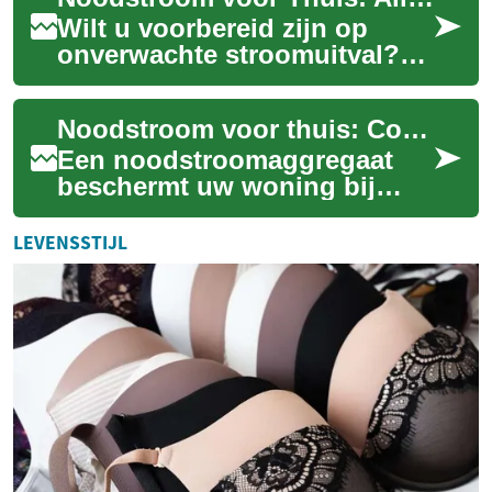
batterijopslag e...
Wilt u voorbereid zijn op
onverwachte stroomuitval?
Een huishoudelijk
noodstroomaggregaat biedt
Noodstroom voor thuis: Complete gids en keuzehulp
de zekerheid die u zo...
Een noodstroomaggregaat
beschermt uw woning bij
stroomuitval en zorgt dat
cruciale apparaten blijven
LEVENSSTIJL
werken. Deze uit...