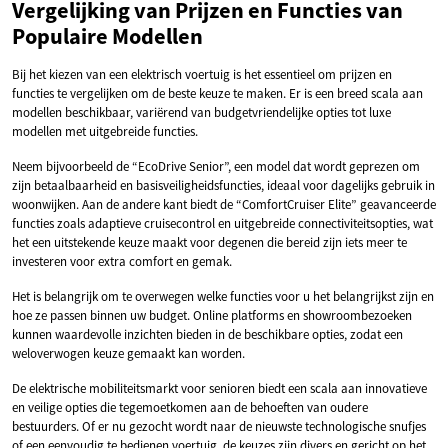
Vergelijking van Prijzen en Functies van
Populaire Modellen
Bij het kiezen van een elektrisch voertuig is het essentieel om prijzen en
functies te vergelijken om de beste keuze te maken. Er is een breed scala aan
modellen beschikbaar, variërend van budgetvriendelijke opties tot luxe
modellen met uitgebreide functies.
Neem bijvoorbeeld de “EcoDrive Senior”, een model dat wordt geprezen om
zijn betaalbaarheid en basisveiligheidsfuncties, ideaal voor dagelijks gebruik in
woonwijken. Aan de andere kant biedt de “ComfortCruiser Elite” geavanceerde
functies zoals adaptieve cruisecontrol en uitgebreide connectiviteitsopties, wat
het een uitstekende keuze maakt voor degenen die bereid zijn iets meer te
investeren voor extra comfort en gemak.
Het is belangrijk om te overwegen welke functies voor u het belangrijkst zijn en
hoe ze passen binnen uw budget. Online platforms en showroombezoeken
kunnen waardevolle inzichten bieden in de beschikbare opties, zodat een
weloverwogen keuze gemaakt kan worden.
De elektrische mobiliteitsmarkt voor senioren biedt een scala aan innovatieve
en veilige opties die tegemoetkomen aan de behoeften van oudere
bestuurders. Of er nu gezocht wordt naar de nieuwste technologische snufjes
of een eenvoudig te bedienen voertuig, de keuzes zijn divers en gericht op het