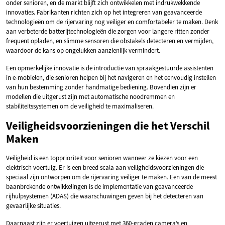
onder senioren, en de markt blijft zich ontwikkelen met indrukwekkende
innovaties. Fabrikanten richten zich op het integreren van geavanceerde
technologieën om de rijervaring nog veiliger en comfortabeler te maken. Denk
aan verbeterde batterijtechnologieën die zorgen voor langere ritten zonder
frequent opladen, en slimme sensoren die obstakels detecteren en vermijden,
waardoor de kans op ongelukken aanzienlijk vermindert.
Een opmerkelijke innovatie is de introductie van spraakgestuurde assistenten
in e-mobielen, die senioren helpen bij het navigeren en het eenvoudig instellen
van hun bestemming zonder handmatige bediening. Bovendien zijn er
modellen die uitgerust zijn met automatische noodremmen en
stabiliteitssystemen om de veiligheid te maximaliseren.
Veiligheidsvoorzieningen die het Verschil
Maken
Veiligheid is een topprioriteit voor senioren wanneer ze kiezen voor een
elektrisch voertuig. Er is een breed scala aan veiligheidsvoorzieningen die
speciaal zijn ontworpen om de rijervaring veiliger te maken. Een van de meest
baanbrekende ontwikkelingen is de implementatie van geavanceerde
rijhulpsystemen (ADAS) die waarschuwingen geven bij het detecteren van
gevaarlijke situaties.
Daarnaast zijn er voertuigen uitgerust met 360-graden camera’s en