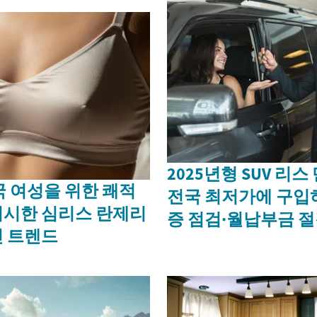
2025년형 SUV 리
국 여성을 위한 쾌적
전국 최저가에 구입
리시한 심리스 란제리
증 점검·월납부금 절
 트렌드