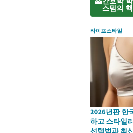
간호학 학
스템의 핵
·박사 과
론 교육, 
라이프스타일
2026년판 한
하고 스타일
선택법과 최신