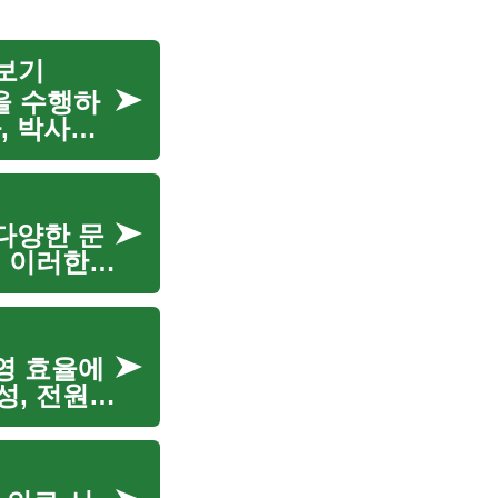
 보기
을 수행하
, 박사에
중심성에서
다양한 문
. 이러한
게 필수적인
영 효율에
성, 전원
xcore ...