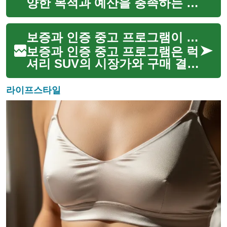
이드는 전기화, 지속...
양한 목적과 예산을 충족하는 인
기 선택지입니다. 이 글에서는
SUV 거래(딜)를 검토할 때 주의
보증과 인증 중고 프로그램이 가격에 미치는 영향
할 점과 리스(lease) 및 구매
(purchase) 옵션, 차량(vehicle)
보증과 인증 중고 프로그램은 럭
...
셔리 SUV의 시장가와 구매 결정
에 상당한 영향을 미칩니다. 제
조사 인증(Certified Pre-
라이프스타일
Owned)은 추가 보증, 점검 기
록, 정비 이력 확인 등을 포함해
중고차에 신뢰...