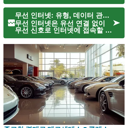
며, 스마트폰과 태블릿 같은 모
바일 기기에서의 연결 방식과 데
무선 인터넷: 유형, 데이터 관리, 스마트폰과 태블릿 활용법
이터 관리가 중요해졌습니다. 이
글에서는 무선 인터넷의 기본 개
무선 인터넷은 유선 연결 없이
념, 무제한(unlimite...
무선 신호로 인터넷에 접속할 수
있게 해 주는 기술을 말합니다.
이동통신망(4G·5G), 고정형 무
선, 와이파이 공유기와 모바일
핫스팟 등 다양한 형태로 제공되
며, 사용자 환경에 ...