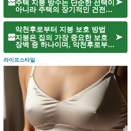
쉽습니다. 지붕의 수명을 효과적
주택 지붕 방수는 단순한 선택이
으로 연장하고 건물의...
아니라 주택의 장기적인 건전성
과 거주자의 편안함을 위해 필수
적인 요소입니다. 외부 환경으로
악천후로부터 지붕 보호 방법
부터 주택 내부를 보호하는 최전
선 역할을 하며, 비, 눈, 바람 등
지붕은 집의 가장 중요한 보호
다양한 기후 조건에 ...
장벽 중 하나이며, 악천후로부터
내부를 안전하게 지키는 핵심적
인 역할을 합니다. 비, 눈, 강풍,
라이프스타일
그리고 자외선은 시간이 지남에
따라 지붕에 심각한 손상을 줄
수 있으며, 이는 누...