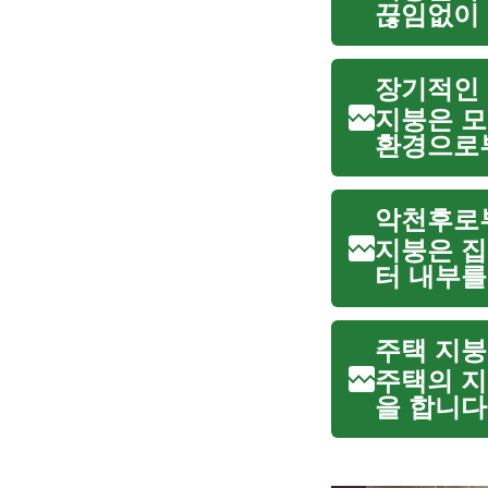
끊임없이 
때문에 시
효과적으로
장기적인 
지붕은 모
환경으로부
수명과 효
습니다. 
악천후로부
지붕은 집
터 내부를
강풍, 그
상을 줄 수
주택 지붕
주택의 지
을 합니다
지붕은 시
구조적 안