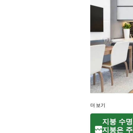
더 보기
지붕 수명
지붕은 주