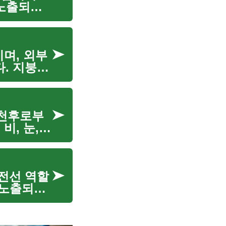
 노출되기
붕의 수명을
며, 외부
. 지붕의
에 달려 있
악천후로부
비, 눈,
심각한 손
전선 역할
접 노출되는
곧 주택의