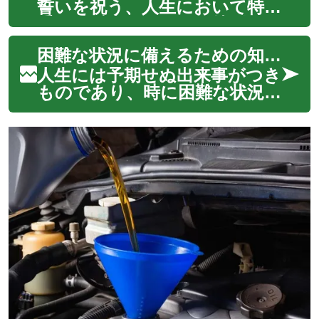
体験を飛躍的に向上させる可能
誓いを祝う、人生において特に
性を秘めています。この新し
重要な瞬間です。この特別な日
い世代のワイヤレス...
を忘れられないものにするた
困難な状況に備えるための知恵と実践
めには、細部にわたる計画と、
新郎新婦の個性や価値観を反映
人生には予期せぬ出来事がつき
した演出が不可欠です。本記事
ものであり、時に困難な状況に
では、感動的で記憶に残る結婚
直面することもあります。そ
式を創り上げ...
うした不確実性から個人や家
族、そして資産を守るために、
保険は重要な役割を果たしま
す。単なる金銭的な契約ではな
く、将来に対する安心と安定を
築くための実践的...