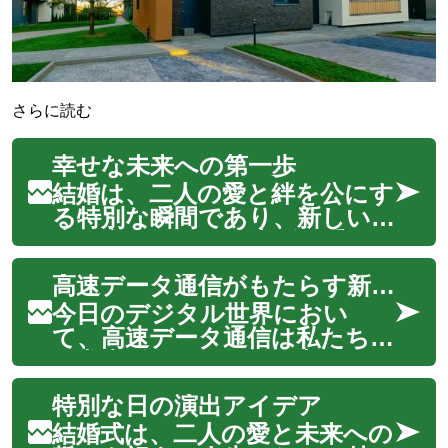
さらに読む
幸せな未来への第一歩
結婚は、二人の愛と絆を公にす
る特別な瞬間であり、新しい人
生の章の始まりを告げる重要な
節目です。この聖なる結びつ
高速データ通信がもたらす新たな体験
きは、献身と協力関係の誓いを
交わし、未来への喜びに満ちた
今日のデジタル世界におい
幸せを共に築き上げることを
て、高速データ通信は私たちの
意味します。カップルにとっ
日常生活に不可欠な要素となっ
て、結婚式は単な...
ています。特に5Gネットワー
特別な日の演出アイデア
クの登場は、モバイル通信の未
来を大きく変え、これまでの
結婚式は、二人の愛と未来への