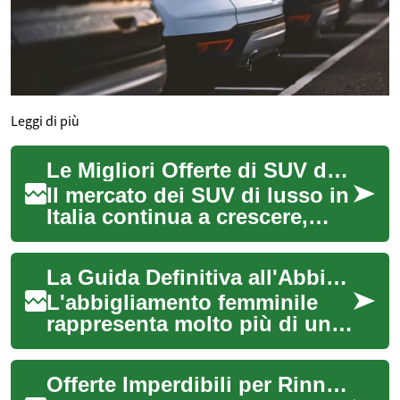
Leggi di più
Le Migliori Offerte di SUV di Lusso: Guida Completa al Mercato Italiano
Il mercato dei SUV di lusso in
Italia continua a crescere,
offrendo una combinazione
unica di eleganza, prestazioni
La Guida Definitiva all'Abbigliamento Femminile: Tendenze e Occasioni Imperdibili
e...
L'abbigliamento femminile
rappresenta molto più di una
semplice necessità
quotidiana: è un'espressione
Offerte Imperdibili per Rinnovare la Tua Cucina: Guida Completa al Risparmio
di stile perso...