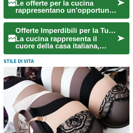
Le offerte per la cucina
rappresentano un'opportunità
eccezionale per trasformare il
cuore della casa in uno
Offerte Imperdibili per la Tua Cucina: Guida Completa al Risparmio
spazio m...
La cucina rappresenta il
cuore della casa italiana,
dove tradizione e innovazione
si fondono per creare
STILE DI VITA
momenti indim...