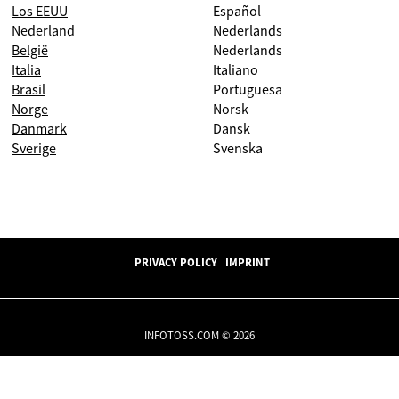
Los EEUU
Español
Nederland
Nederlands
België
Nederlands
Italia
Italiano
Brasil
Portuguesa
Norge
Norsk
Danmark
Dansk
Sverige
Svenska
PRIVACY POLICY
IMPRINT
INFOTOSS.COM © 2026