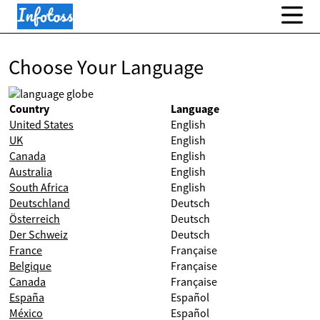
Choose Your Language
Country
Language
United States
English
UK
English
Canada
English
Australia
English
South Africa
English
Deutschland
Deutsch
Österreich
Deutsch
Der Schweiz
Deutsch
France
Française
Belgique
Française
Canada
Française
España
Español
México
Español