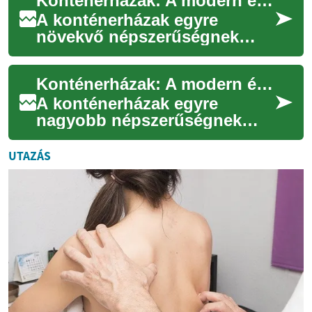
Konténerházak: A modern építészet fenntartható és költséghatékony alternatívája
újrahasznosított száll...
A konténerházak egyre
növekvő népszerűségnek
örvendenek világszerte, mint
innovatív és környezetbarát
Konténerházak: A modern építészet fenntartható és költséghatékony megoldása
lakhatási megol...
A konténerházak egyre
nagyobb népszerűségnek
örvendenek világszerte, mint
innovatív és környezettudatos
UTAZÁS
lakhatási meg...