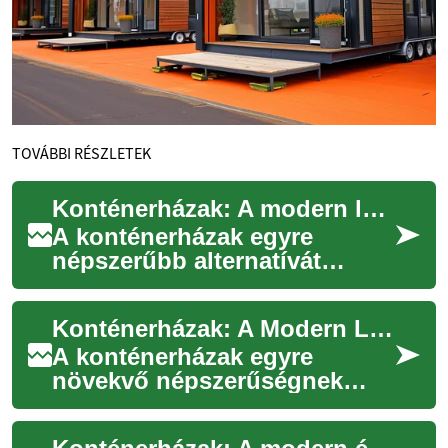
TOVÁBBI RÉSZLETEK
Konténerházak: A modern lakhatás fenntartható megoldása
A konténerházak egyre
népszerűbb alternatívát
jelentenek a hagyományos
építésű otthonokkal szemben.
Konténerházak: A Modern Lakhatás Innovatív Megoldása
Ezek az innovatív...
A konténerházak egyre
növekvő népszerűségnek
örvendenek Magyarországon
és világszerte. Ezek az