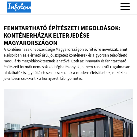
FENNTARTHATÓ ÉPÍTÉSZETI MEGOLDÁSOK:
KONTÉNERHÁZAK
ELTERJEDÉSE
MAGYARORSZÁGON
A konténerházak népszerűsége Magyarországon évről évre növekszik, amit
elsősorban az elérhető árú, jól szigetelt konténerek és a gyorsan telepíthető
moduláris megoldások tesznek lehetővé. Ezek az innovatív és fenntartható
építészeti formák nemcsak költséghatékonyak, hanem rendkívül rugalmasan
alakíthatók is, így tökéletesen illeszkednek a modern életstílushoz, miközben
jelentősen csökkentik a környezeti lábnyomot is.