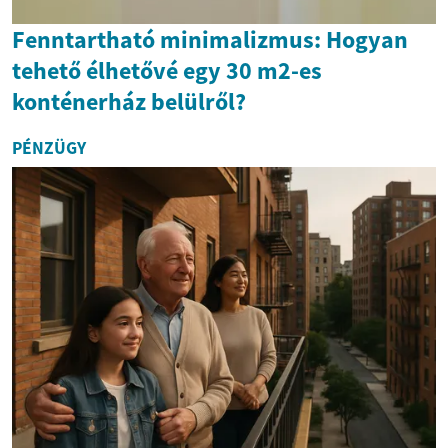
Fenntartható minimalizmus: Hogyan
tehető élhetővé egy 30 m2-es
konténerház belülről?
PÉNZÜGY