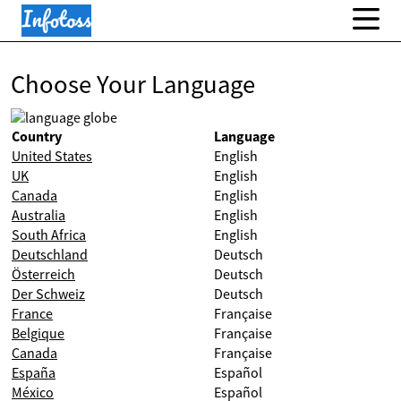
Choose Your Language
Country
Language
United States
English
UK
English
Canada
English
Australia
English
South Africa
English
Deutschland
Deutsch
Österreich
Deutsch
Der Schweiz
Deutsch
France
Française
Belgique
Française
Canada
Française
España
Español
México
Español