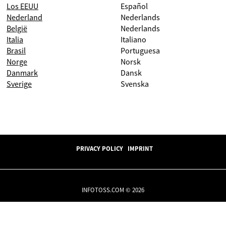
Los EEUU
Español
Nederland
Nederlands
België
Nederlands
Italia
Italiano
Brasil
Portuguesa
Norge
Norsk
Danmark
Dansk
Sverige
Svenska
PRIVACY POLICY
IMPRINT
INFOTOSS.COM © 2026