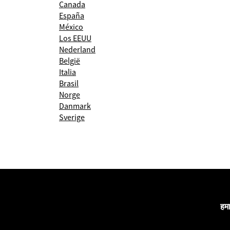
Canada
España
México
Los EEUU
Nederland
België
Italia
Brasil
Norge
Danmark
Sverige
हमा