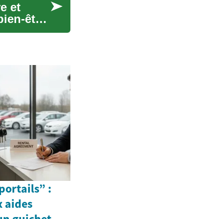
e et
bien-être
ortails” :
x aides
un guichet