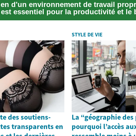
ien d'un environnement de travail propr
est essentiel pour la productivité et le 
STYLE DE VIE
te des soutiens-
La “géographie des p
ttes transparents en
pourquoi l’accès au
s et les dernières
ressemble moins à 