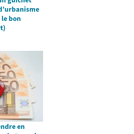
 d’urbanisme
 le bon
t)
endre en