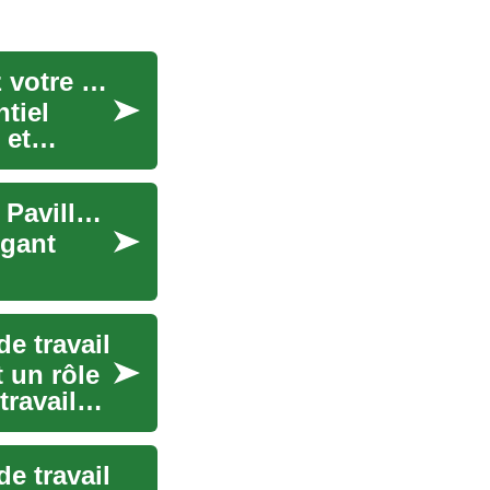
Services de nettoyage professionnel : Optimisez votre espace de travail
tiel
 et
Optimisez Votre Extérieur : L'Art des Gazebos et Pavillons
égant
e travail
 un rôle
travail
e travail