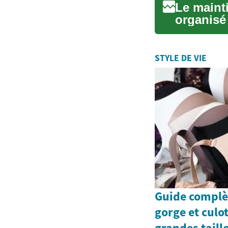
Le maint
organisé 
des e...
STYLE DE VIE
Guide complè
gorge et culo
grandes taille