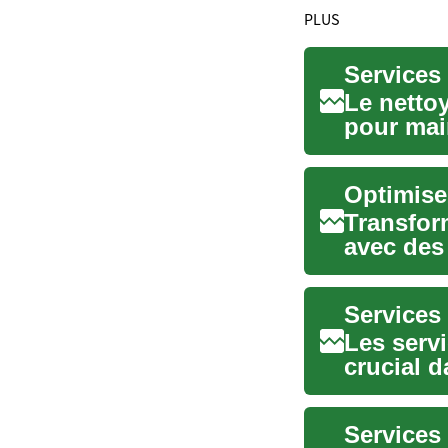
PLUS
Le netto
pour mai
productif
Transfor
avec des
polyvalen
Services 
Les serv
crucial d
sain e...
Services 