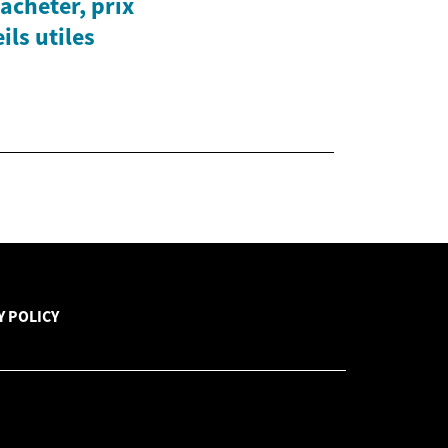
 acheter, prix
ls utiles
Y POLICY