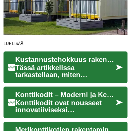
LUE LISÄÄ
Kustannustehokkuus rakentamisessa: mistä säästöt syntyvät
Tässä artikkelissa
tarkastellaan, miten
kustannustehokkuus syntyy
rakentamisessa erityisesti
Konttikodit – Moderni ja Kestävä Asumisratkaisu
prefabric- ja modulaaris...
Konttikodit ovat nousseet
innovatiiviseksi
vaihtoehdoksi perinteiselle
rakentamiselle. Nämä
Merikonttikotien rakentaminen: Moderni ja ekologinen asumisratkaisu
rahtikonteista muunnetut ...