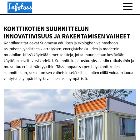
KONTTIKOTIEN SUUNNITTELUN
INNOVATIIVISUUS JA
RAKENTAMISEN VAIHEET
Konttikodit tarjoavat Suomessa edullisen ja ekologisen vaihtoehdon
asumiseen, yhdistäen kierrätyksen, energiatehokkuuden ja modernin
muotoilun. Niissä käytetään merikontteja, jotka muunnetaan kestävään
käyttöön soveltuviksi kodeiksi. Suunnittelu perustuu yksilöllisiin ratkaisuihin ja
mukautuu eri elämäntyyleihin. Tässä oppaassa perehdyt konttikotien
suunnitteluun, rakentamisen vaiheisiin sekä siihen, miten niillä voidaan luoda
viihtyisä ja ympäristöystävällinen asuinympäristö.