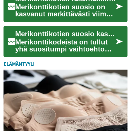
Merikonttikotien suosio on
kasvanut merkittävästi viime
vuosina. Nämä innovatiiviset
asumisratkaisut tarjoavat
Merikonttikotien suosio kasvaa – Innovatiivinen ja kestävä asumisratkaisu
kestäv...
Merikonttikodeista on tullut
yhä suositumpi vaihtoehto
perinteiselle rakentamiselle.
Nämä innovatiiviset
ELÄMÄNTYYLI
asumisratkai...