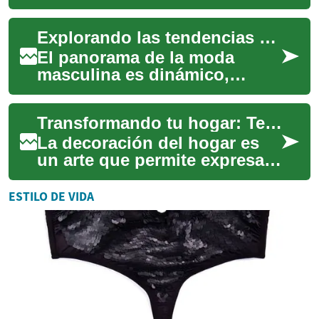
cómo elegir materiales según
clima y estilo, qué
Explorando las tendencias en indumentaria masculina
mantenimiento ...
El panorama de la moda
masculina es dinámico,
evolucionando
constantemente con nuevos
Transformando tu hogar: Tendencias actuales en decoración interior
estilos e interpretaciones de
l...
La decoración del hogar es
un arte que permite expresar
nuestra personalidad y crear
espacios que reflejen nuestro
ESTILO DE VIDA
es...