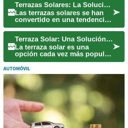
Terrazas Solares: La Solución Perfecta para Maximizar tu Espacio Exterior
combinando funcionalidad y
s...
Las terrazas solares se han
convertido en una tendencia
creciente para aquellos que
buscan aprovechar al máximo
Terraza Solar: Una Solución Innovadora para Aprovechar el Espacio Exterior
su es...
La terraza solar es una
opción cada vez más popular
para aquellos que buscan
maximizar el uso de sus
AUTOMÓVIL
espacios exterio...