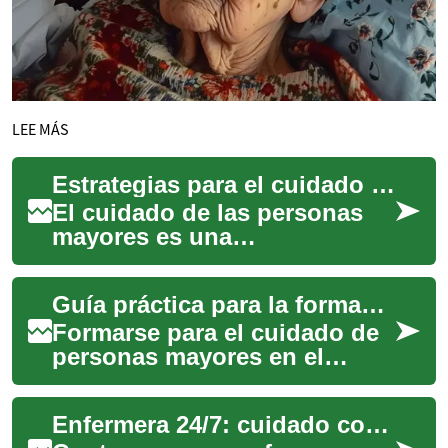
LEE MÁS
Estrategias para el cuidado de personas mayores
El cuidado de las personas
mayores es una
responsabilidad que abarca
múltiples dimensiones, desde
Guía práctica para la formación en cuidado de personas mayores a domicilio
la salud física y m...
Formarse para el cuidado de
personas mayores en el
hogar implica más que
habilidades prácticas: exige
Enfermera 24/7: cuidado continuo para personas mayores en casa
comprensión de ...