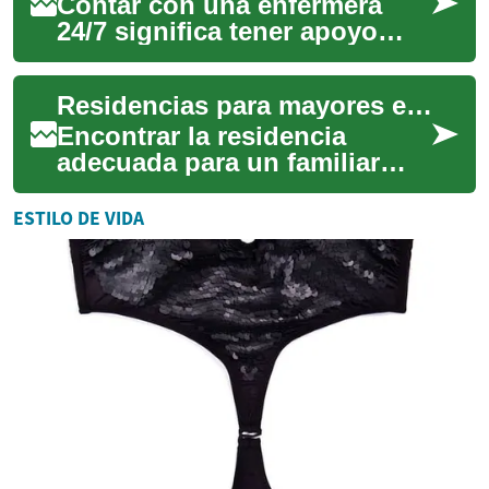
Contar con una enfermera
24/7 significa tener apoyo
profesional disponible todo
el día y la noche para
Residencias para mayores en México: opciones y cuidados
personas mayor...
Encontrar la residencia
adecuada para un familiar
implica evaluar necesidades
médicas, estilo de vida y la
ESTILO DE VIDA
calidad de...