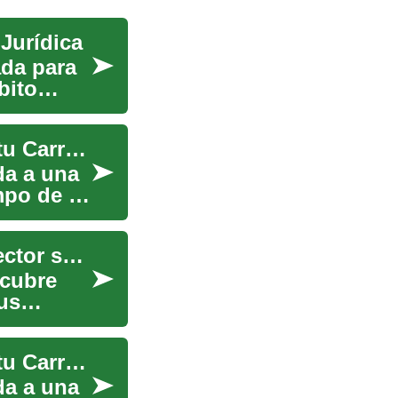
Jurídica
ada para
bito
Títulos de Enfermería: Una Guía Completa para tu Carrera en el Cuidado de la Salud
da a una
mpo de la
Carrera en Enfermería: impulsa tu futuro en el sector salud
scubre
us
Títulos de Enfermería: Una Guía Completa para tu Carrera en Salud
da a una