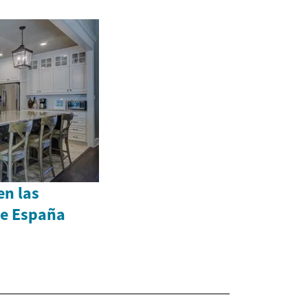
en las
de España