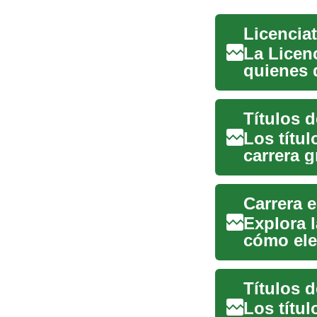
Licencia
La Licen
quienes 
jurídico..
Los títul
carrera 
ate...
Explora 
cómo ele
objetivos
Los títul