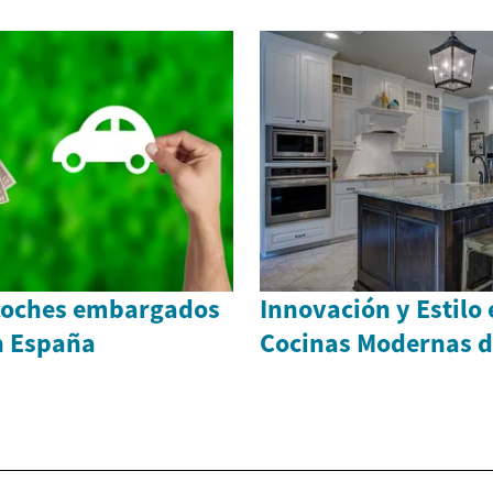
coches embargados
Innovación y Estilo 
n España
Cocinas Modernas 