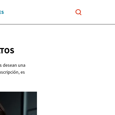
ES
LTOS
nes desean una
scripción, es