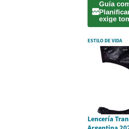
Planifica
exige to
Est...
ESTILO DE VIDA
Lencería Tra
Argentina 20