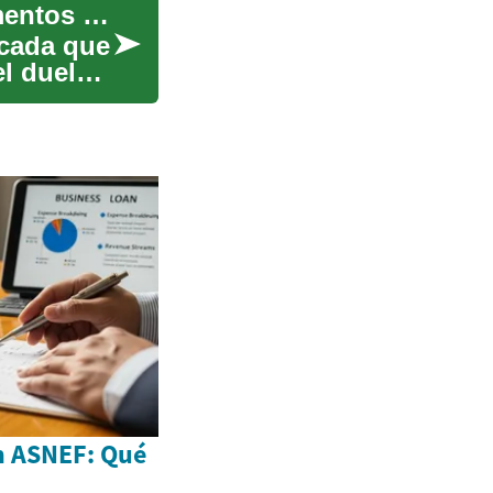
Guía completa de servicios funerarios para momentos difíciles
icada que
l duelo.
n ASNEF: Qué