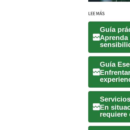
LEE MÁS
Guía prác
Aprenda a
sensibili
legales e
Guía Ese
Enfrentar
experien
cruciales
En situa
requiere 
explica...