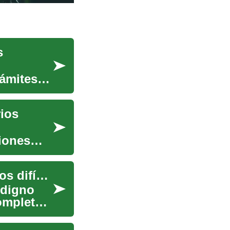
s
rámites
ios
siones
Servicios funerarios: guía práctica para momentos difíciles
 digno
completa