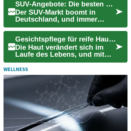
SUV-Angebote: Die besten Deals für kompakte SUVs in Deutschland
Konzert, Theatersh...
Der SUV-Markt boomt in
Deutschland, und immer
mehr Autofahrer entscheiden
sich für diese vielseitigen
Gesichtspflege für reife Haut: Die besten Cremes für Anti-Aging
Fahrzeuge. Beso...
Die Haut verändert sich im
Laufe des Lebens, und mit
zunehmendem Alter benötigt
sie besondere Pflege. Für
WELLNESS
reife Haut ...