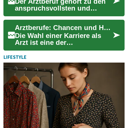
Der Arztberuf gehört zu den
anspruchsvollsten und
verantwortungsvollsten
Tätigkeiten überhaupt. Ärzte
Arztberufe: Chancen und Herausforderungen im deutschen Gesundheitssystem
spielen eine en...
Die Wahl einer Karriere als
Arzt ist eine der
anspruchsvollsten und
zugleich erfüllendsten
LIFESTYLE
Entscheidungen, die man tr...