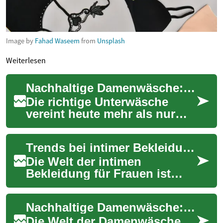
Image by
Fahad Waseem
from
Unsplash
Weiterlesen
Nachhaltige Damenwäsche: Komfort & Umwelt im Einklang
Die richtige Unterwäsche
vereint heute mehr als nur
Optik und Bequemlichkeit:
Nachhaltige Damenwäsche
Trends bei intimer Bekleidung für Frauen global
bietet hautfreu...
Die Welt der intimen
Bekleidung für Frauen ist
einem ständigen Wandel
unterworfen, beeinflusst von
Nachhaltige Damenwäsche: Umweltfreundliche Optionen für bewusste Verbraucherinnen
kulturellen Normen...
Die Welt der Damenwäsche