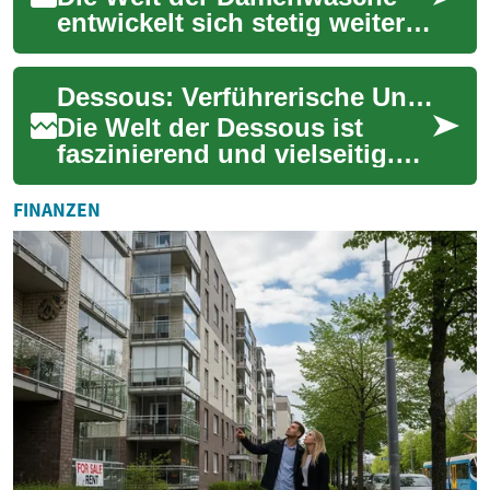
entwickelt sich stetig weiter,
und ein wachsender Trend ist
die Nachfrage nach
Dessous: Verführerische Unterwäsche für Frauen
nachhaltigen ...
Die Welt der Dessous ist
faszinierend und vielseitig.
Von funktionaler Unterwäsche
bis hin zu aufregenden
FINANZEN
Lingerie-Se...