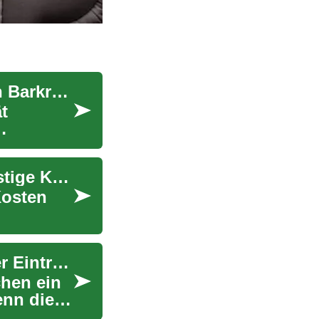
Alternative Finanzierungsoptionen zu sofortigen Barkrediten
t
Autofinanzierung leicht gemacht: Tipps für günstige Kredite und gute SCHUFA-Scores
Kosten
Autokredite und SCHUFA: Wie Sie trotz negativer Einträge ein Auto finanzieren können
chen ein
enn die