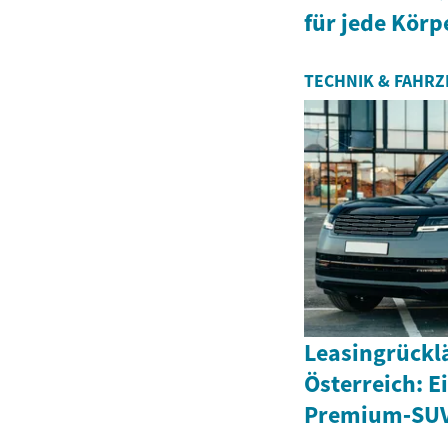
für jede Kör
TECHNIK & FAHR
Leasingrückl
Österreich: E
Premium‑SUV‑