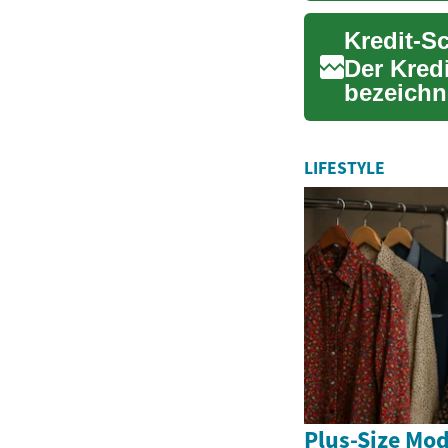
Kredit-S
Der Kredi
bezeichn
Kreditgeb
LIFESTYLE
Plus-Size Mod