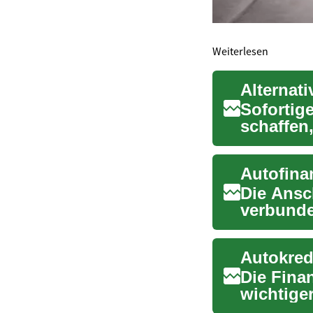
Weiterlesen
Sofortige
schaffen
Gebühren 
Die Ansc
verbunde
Autofina
Die Fina
wichtiger
SCHUF...